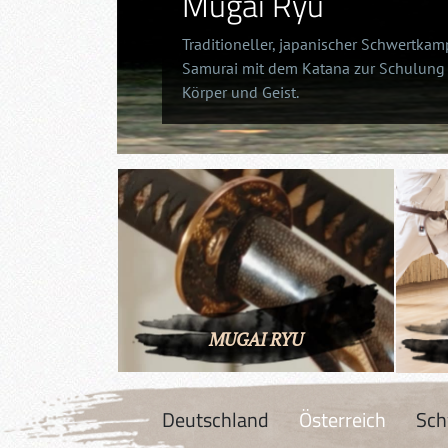
Mugai Ryu
Traditioneller, japanischer Schwertkam
Samurai mit dem Katana zur Schulung
Körper und Geist.
MUGAI RYU
Deutschland
Österreich
Sch