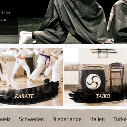
pf der
 von
KARATE
TAIKO
weiz
Schweden
Niederlande
Italien
Türke